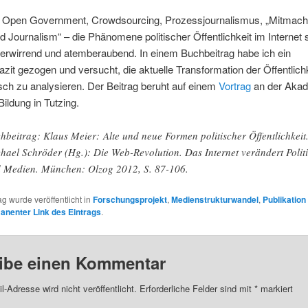
, Open Government, Crowdsourcing, Prozessjournalismus, „Mitmach
id Journalism“ – die Phänomene politischer Öffentlichkeit im Internet 
, verwirrend und atemberaubend. In einem Buchbeitrag habe ich ein
zit gezogen und versucht, die aktuelle Transformation der Öffentlich
ch zu analysieren. Der Beitrag beruht auf einem
Vortrag
an der
Akad
Bildung in Tutzing.
hbeitrag: Klaus Meier:
Alte und neue Formen politischer Öffentlichkeit.
hael Schröder (Hg.): Die Web-Revolution. Das Internet verändert Polit
 Medien. München: Olzog 2012, S. 87-106.
ag wurde veröffentlicht in
Forschungsprojekt
,
Medienstrukturwandel
,
Publikation
anenter Link des Eintrags
.
ibe einen Kommentar
l-Adresse wird nicht veröffentlicht.
Erforderliche Felder sind mit
*
markiert