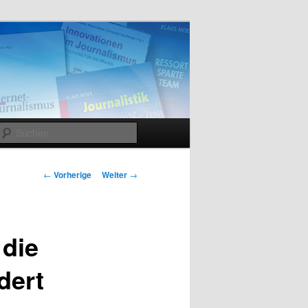
Suchen
Beitrags-
←
Vorherige
Weiter
→
Navigation
 die
dert