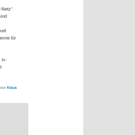
-Netz“
sind
keit
emie für
 In:
ik
von
Klaus