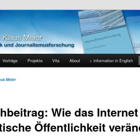
holische Universität Eichstätt-Ingolstadt
s Meier
Vorträge
Projekte
Vita
About
> Information in English
aus Meier
hbeitrag: Wie das Internet
tische Öffentlichkeit verän