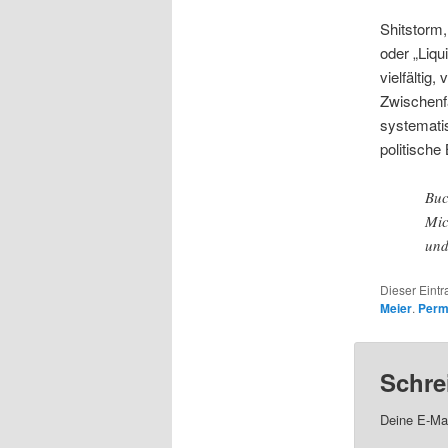
Shitstorm
oder „Liqu
vielfältig
Zwischenfa
systematis
politische 
Buc
Mic
und
Dieser Eintr
Meier
.
Perm
Schre
Deine E-Mai