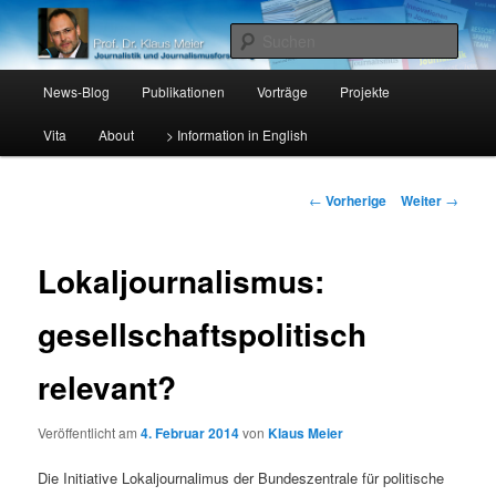
Lehrstuhl für Journalistik I, Katholische Universität Eichstätt-Ingolstadt
Such
Hauptmenü
Prof. Dr. Klaus Meier
News-Blog
Publikationen
Vorträge
Projekte
Zum
Vita
About
> Information in English
Inhalt
wechseln
Beitrags-
←
Vorherige
Weiter
→
Navigation
Lokaljournalismus:
gesellschaftspolitisch
relevant?
Veröffentlicht am
4. Februar 2014
von
Klaus Meier
Die Initiative Lokaljournalimus der Bundeszentrale für politische