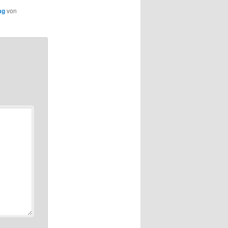
ag
von