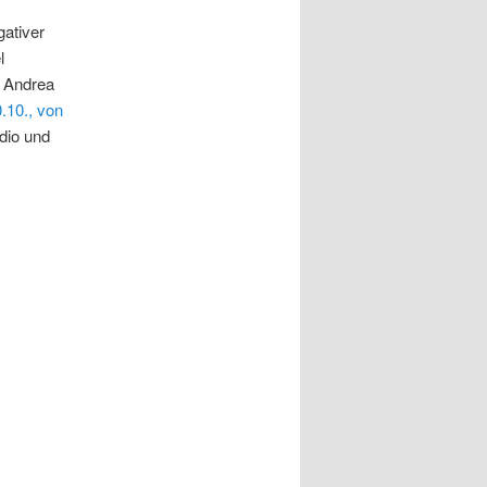
ativer
l
d Andrea
.10., von
dio und