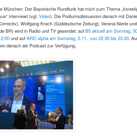
e München: Der Bayerische Rundfunk hat mich zum Thema „Investig
us“ interviewt (vgl.
Video
). Die Podiumsdiskussion danach mit Danie
Correctiv), Wolfgang Krach (Süddeutsche Zeitung), Verena Nierle un
ide BR) wird in Radio und TV gesendet: auf
B5 aktuell am Sonntag, 30
12:00
und auf
ARD alpha am Samstag, 5.11., von 22.30 bis 23.30
. Au
hen danach als Podcast zur Verfügung.