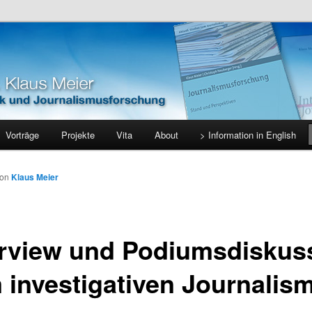
holische Universität Eichstätt-Ingolstadt
s Meier
Vorträge
Projekte
Vita
About
> Information in English
von
Klaus Meier
erview und Podiumsdiskus
 investigativen Journalis