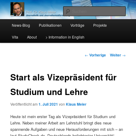
Lehrstuhl für Journalistik I, Katholische Universität Eichstätt-Ingolstadt
Such
Hauptmenü
Prof. Dr. Klaus Meier
News-Blog
Publikationen
Vorträge
Projekte
Zum
Vita
About
> Information in English
Inhalt
wechseln
Beitrags-
←
Vorherige
Weiter
→
Navigation
Start als Vizepräsident für
Studium und Lehre
Veröffentlicht am
1. Juli 2021
von
Klaus Meier
Heute ist mein erster Tag als Vizepräsident für Studium und
Lehre. Neben meiner Arbeit am Lehrstuhl bringt dies neue
spannende Aufgaben und neue Herausforderungen mit sich – an
laut StudyCheck.de „Deutschlands beliebtester Universität“…