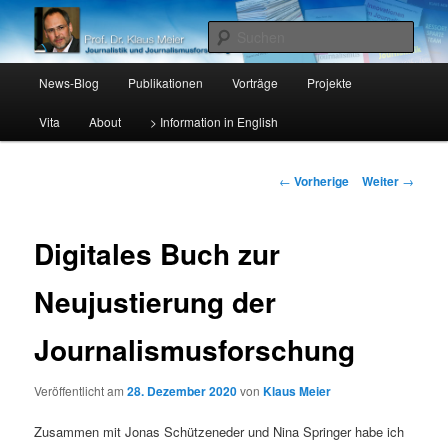
Lehrstuhl für Journalistik I, Katholische Universität Eichstätt-Ingolstadt
Such
Hauptmenü
Prof. Dr. Klaus Meier
News-Blog
Publikationen
Vorträge
Projekte
Zum
Vita
About
> Information in English
Inhalt
wechseln
Beitrags-
←
Vorherige
Weiter
→
Navigation
Digitales Buch zur
Neujustierung der
Journalismusforschung
Veröffentlicht am
28. Dezember 2020
von
Klaus Meier
Zusammen mit Jonas Schützeneder und Nina Springer habe ich